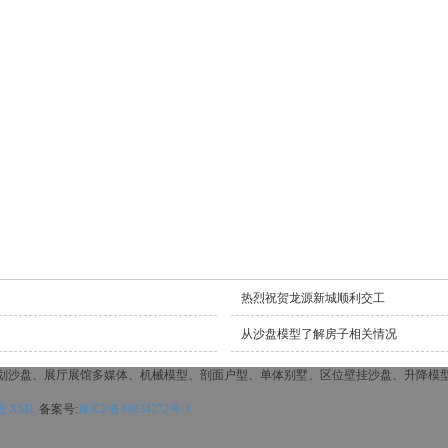
热烈祝贺龙源新城顺利交工
从沙盘模型了解房子相关情况
划沙盘、展厅展馆多媒体、机械模型、剖面户型、单体别墅、区位壁挂沙盘、升降模
图
XML
备案号:
豫ICP备18034272号-1