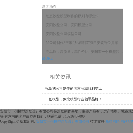
新闻动态
动态沙盘模型制作的原则有哪些？
安阳沙盘公司，安阳模型公司
安阳沙盘公司模型公司
我公司制作8平米“力诚环保”项目安装到位并顺利通过验收！
高品质，高质量，高性价比--安阳市一创模型沙盘设计有限公司
MORE
相关资讯
祝贺我公司制作的国富商城顺利交工
一创模型，豫北模型行业领军品牌！
安阳市一创模型沙盘设计有限公司是沙盘制作基地，主要产品有：房产模型、城市规
等,有意向的客户请咨询我们，联系电话：15936457000
CopyRight © 版权所有:
安阳市一创模型沙盘设计有限公司
技术支持:
商祺网络
网站地