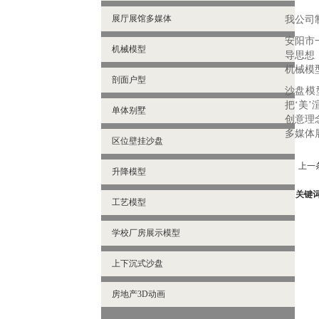
展厅展馆多媒体
我公司
安阳市
机械模型
导思想
机械模
剖面户型
沙盘模
把‘美
单体别墅
创意理
多媒体
区位壁挂沙盘
上一
升降模型
关键
工艺模型
学校厂房展示模型
上下沉式沙盘
房地产3D动画