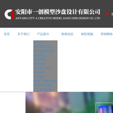
首页
关于我们
产品展示
新闻动态
精彩视频
营销网络
房产模型
城市规划沙盘
展厅展馆多媒体
机械模型
剖面户型
单体别墅
区位壁挂沙盘
升降模型
工艺模型
学校厂房展示模型
房地产3D动画
上下沉式沙盘