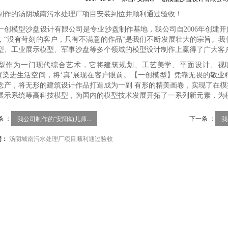
制作的汤阴城南污水处理厂项目安装到位并顺利通过验收！
一创模型沙盘设计有限公司是专业沙盘制作基地，我公司自2006年创建开
，“没有苛刻的客户，只有不满意的作品”是我们不断发展壮大的宗旨。
型、工业展示模型、军事沙盘等多个领域的模型设计制作上赢得了广大客
型作为一门现代综合艺术，它将建筑规划、工艺美学、平面设计、视
’渲染进生活空间，将‘真’展现在客户眼前。【一创模型】凭靠无畏的敬
念产，将无形的建筑设计作品打造成为一副 有形的精美画卷，实现了在
展示系统等高科技模型，为国内的模型技术发展开拓了一系列新元素，为
条 ：
下一条 ：
我公司制作的“安阳幼儿师...
我
词：
汤阴城南污水处理厂项目顺利通过验收