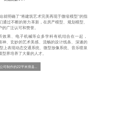
始就明确了“将建筑艺术完美再现于微缩模型”的指
我们通过不断的努力革新，在房产模型、规划模型、
户的广泛认可和赞誉。
听效果、电子机械等众多学科有机结合在一起，
业精神、玄妙的艺术美感、流畅的设计线条、深遂的
模型上表现动态交通系统、微型放像系统、音乐喷泉
模型界培养了大量的人才。
公司制作的22平米滑县...